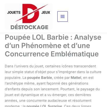
Aller
au
contenu
Poupée LOL Barbie : Analyse
d’un Phénomène et d’une
Concurrence Emblématique
Dans l’univers du jouet, certaines icônes transcendent
leur simple statut d’objet pour s’imprégner dans la culture
populaire. La
poupée Barbie
, créée par
Mattel
, en est
l’archétype même, ayant façonné des générations
d’enfants depuis son lancement. Pourtant, le paysage du
jouet est dynamique et a vu émerger, ces dernières
années, une concurrente audacieuse et résolument
moderne : la
poupée LOL Surprise
. Ces deux lignes