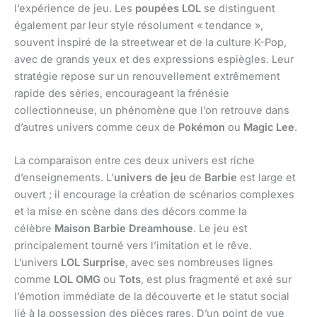
l’expérience de jeu. Les
poupées LOL
se distinguent
également par leur style résolument « tendance »,
souvent inspiré de la streetwear et de la culture K-Pop,
avec de grands yeux et des expressions espiègles. Leur
stratégie repose sur un renouvellement extrêmement
rapide des séries, encourageant la frénésie
collectionneuse, un phénomène que l’on retrouve dans
d’autres univers comme ceux de
Pokémon
ou
Magic Lee
.
La comparaison entre ces deux univers est riche
d’enseignements. L’
univers de jeu
de
Barbie
est large et
ouvert ; il encourage la création de scénarios complexes
et la mise en scène dans des décors comme la
célèbre
Maison Barbie Dreamhouse
. Le jeu est
principalement tourné vers l’imitation et le rêve.
L’univers
LOL Surprise
, avec ses nombreuses lignes
comme
LOL OMG
ou
Tots
, est plus fragmenté et axé sur
l’émotion immédiate de la découverte et le statut social
lié à la possession des pièces rares. D’un point de vue