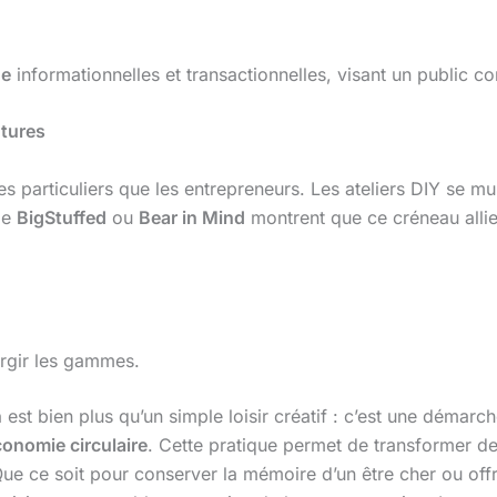
he
informationnelles et transactionnelles, visant un public co
utures
es particuliers que les entrepreneurs. Les ateliers DIY se mul
me
BigStuffed
ou
Bear in Mind
montrent que ce créneau alli
argir les gammes.
n
est bien plus qu’un simple loisir créatif : c’est une déma
onomie circulaire
. Cette pratique permet de transformer des
Que ce soit pour conserver la mémoire d’un être cher ou of