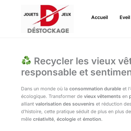
Aller
au
Accueil
Eveil
contenu
Recycler les vieux v
responsable et sentimen
Dans un monde où la
consommation durable
et l’
écologique. Transformer de
vieux vêtements
en
alliant
valorisation des souvenirs
et réduction des
d’histoire, cette pratique séduit de plus en plus d
mêle
créativité
,
écologie
et
émotion
.