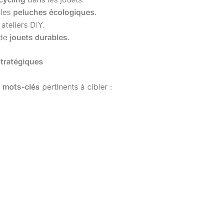
 les
peluches écologiques
.
ateliers DIY.
 de
jouets durables
.
stratégiques
s
mots-clés
pertinents à cibler :