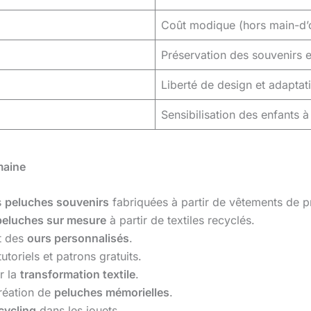
Coût modique (hors main-d’
Préservation des souvenirs et
Liberté de design et adaptat
Sensibilisation des enfants à
maine
s
peluches souvenirs
fabriquées à partir de vêtements de p
peluches sur mesure
à partir de textiles recyclés.
nt des
ours personnalisés
.
toriels et patrons gratuits.
r la
transformation textile
.
réation de
peluches mémorielles
.
cycling
dans les jouets.