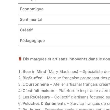
Économique
Sentimental
Créatif
Pédagogique
Dix marques et artisans innovants dans le do
Bear in Mind
(Mary MacInnes) – Spécialiste de
BigStuffed
– Marque française proposant des
L’Oursonnerie
– Atelier artisanal français créa
C’est fait maison
– Plateforme inspirante avec tu
Les RéCréeurs
– Collectif d’artisans focused su
Peluches & Sentiments
– Service français de c
Re-Jouez
– Entreprise sociale promouvant l’
up