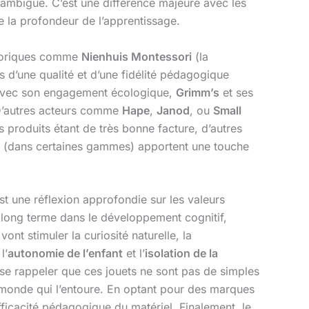
on ambiguë. C’est une différence majeure avec les
de la profondeur de l’apprentissage.
istoriques comme
Nienhuis Montessori
(la
 d’une qualité et d’une fidélité pédagogique
avec son engagement écologique,
Grimm’s
et ses
. D’autres acteurs comme
Hape
,
Janod
, ou
Small
 produits étant de très bonne facture, d’autres
(dans certaines gammes) apportent une touche
st une réflexion approfondie sur les valeurs
 long terme dans le développement cognitif,
 vont stimuler la curiosité naturelle, la
 l’
autonomie de l’enfant
et l’
isolation de la
se rappeler que ces jouets ne sont pas de simples
 monde qui l’entoure. En optant pour des marques
efficacité pédagogique du matériel. Finalement, le