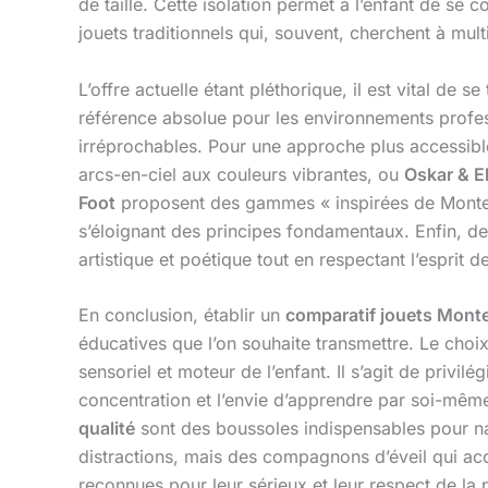
de taille. Cette isolation permet à l’enfant de se
jouets traditionnels qui, souvent, cherchent à mult
L’offre actuelle étant pléthorique, il est vital d
référence absolue pour les environnements profe
irréprochables. Pour une approche plus accessibl
arcs-en-ciel aux couleurs vibrantes, ou
Oskar & E
Foot
proposent des gammes « inspirées de Montessor
s’éloignant des principes fondamentaux. Enfin, 
artistique et poétique tout en respectant l’esprit 
En conclusion, établir un
comparatif jouets Mont
éducatives que l’on souhaite transmettre. Le choi
sensoriel et moteur de l’enfant. Il s’agit de privilég
concentration et l’envie d’apprendre par soi-même
qualité
sont des boussoles indispensables pour nav
distractions, mais des compagnons d’éveil qui a
reconnues pour leur sérieux et leur respect de la 