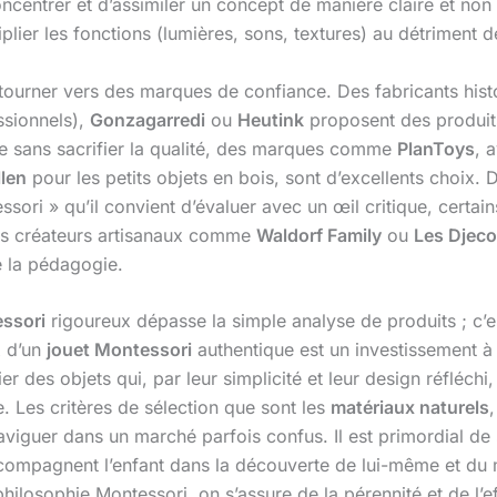
 concentrer et d’assimiler un concept de manière claire et n
iplier les fonctions (lumières, sons, textures) au détriment 
e se tourner vers des marques de confiance. Des fabricants h
ssionnels),
Gonzagarredi
ou
Heutink
proposent des produits
e sans sacrifier la qualité, des marques comme
PlanToys
, 
llen
pour les petits objets en bois, sont d’excellents choix
i » qu’il convient d’évaluer avec un œil critique, certains
des créateurs artisanaux comme
Waldorf Family
ou
Les Djeco
de la pédagogie.
essori
rigoureux dépasse la simple analyse de produits ; c’e
x d’un
jouet Montessori
authentique est un investissement à
ier des objets qui, par leur simplicité et leur design réfléchi,
. Les critères de sélection que sont les
matériaux naturels
,
iguer dans un marché parfois confus. Il est primordial de 
ccompagnent l’enfant dans la découverte de lui-même et du
philosophie Montessori, on s’assure de la pérennité et de l’