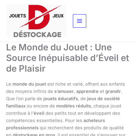
Aller
au
contenu
Le Monde du Jouet : Une
Source Inépuisable d’Éveil et
de Plaisir
Le
monde du jouet
est riche et varié, offrant aux enfants
des moyens infinis de
s’amuser
,
apprendre
et
grandir
.
Que l’on parle de
jouets éducatifs
, de
jeux de société
familiaux
ou encore de
modèles réduits
, chaque jouet
contribue à l’
éveil
des petits tout en développant des
compétences essentielles. Pour les
acheteurs
professionnels
qui recherchent des produits de qualité
en
déstockage en gros
, il est essentiel de s’appuyer sur