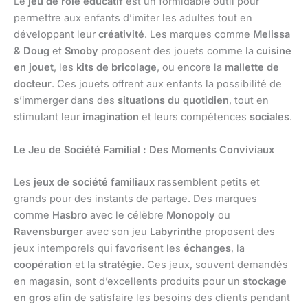
Le
jeu de rôle éducatif
est un formidable outil pour
permettre aux enfants d’imiter les adultes tout en
développant leur
créativité
. Les marques comme
Melissa
& Doug
et
Smoby
proposent des jouets comme la
cuisine
en jouet
, les
kits de bricolage
, ou encore la
mallette de
docteur
. Ces jouets offrent aux enfants la possibilité de
s’immerger dans des
situations du quotidien
, tout en
stimulant leur
imagination
et leurs compétences
sociales
.
Le Jeu de Société Familial : Des Moments Conviviaux
Les
jeux de société familiaux
rassemblent petits et
grands pour des instants de partage. Des marques
comme
Hasbro
avec le célèbre
Monopoly
ou
Ravensburger
avec son jeu
Labyrinthe
proposent des
jeux intemporels qui favorisent les
échanges
, la
coopération
et la
stratégie
. Ces jeux, souvent demandés
en magasin, sont d’excellents produits pour un
stockage
en gros
afin de satisfaire les besoins des clients pendant