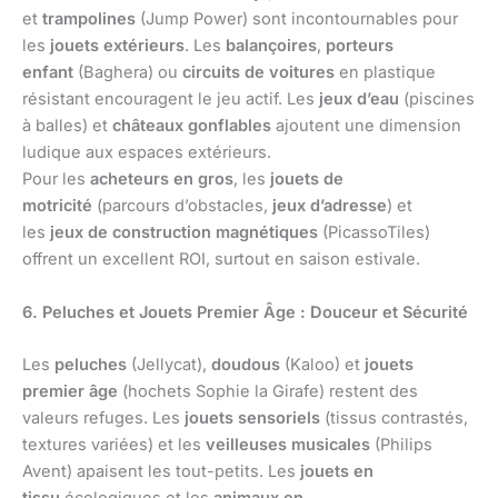
et
trampolines
(Jump Power) sont incontournables pour
les
jouets extérieurs
. Les
balançoires
,
porteurs
enfant
(Baghera) ou
circuits de voitures
en plastique
résistant encouragent le jeu actif. Les
jeux d’eau
(piscines
à balles) et
châteaux gonflables
ajoutent une dimension
ludique aux espaces extérieurs.
Pour les
acheteurs en gros
, les
jouets de
motricité
(parcours d’obstacles,
jeux d’adresse
) et
les
jeux de construction magnétiques
(PicassoTiles)
offrent un excellent ROI, surtout en saison estivale.
6. Peluches et Jouets Premier Âge : Douceur et Sécurité
Les
peluches
(Jellycat),
doudous
(Kaloo) et
jouets
premier âge
(hochets Sophie la Girafe) restent des
valeurs refuges. Les
jouets sensoriels
(tissus contrastés,
textures variées) et les
veilleuses musicales
(Philips
Avent) apaisent les tout-petits. Les
jouets en