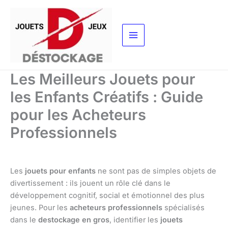
Aller
au
contenu
Les Meilleurs Jouets pour
les Enfants Créatifs : Guide
pour les Acheteurs
Professionnels
Les
jouets pour enfants
ne sont pas de simples objets de
divertissement : ils jouent un rôle clé dans le
développement cognitif, social et émotionnel des plus
jeunes. Pour les
acheteurs professionnels
spécialisés
dans le
destockage en gros
, identifier les
jouets