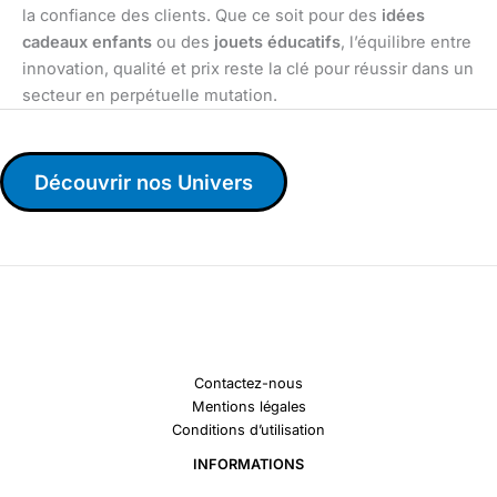
la confiance des clients. Que ce soit pour des
idées
cadeaux enfants
ou des
jouets éducatifs
, l’équilibre entre
innovation, qualité et prix reste la clé pour réussir dans un
secteur en perpétuelle mutation.
Découvrir nos Univers
Contactez-nous
Mentions légales
Conditions d’utilisation
INFORMATIONS