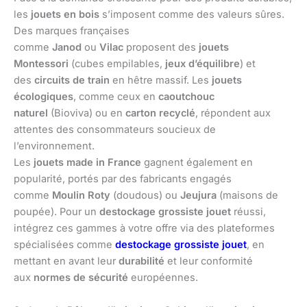
les
jouets en bois
s’imposent comme des valeurs sûres.
Des marques françaises
comme
Janod
ou
Vilac
proposent des
jouets
Montessori
(cubes empilables,
jeux d’équilibre
) et
des
circuits de train
en hêtre massif. Les
jouets
écologiques
, comme ceux en
caoutchouc
naturel
(Bioviva) ou en
carton recyclé
, répondent aux
attentes des consommateurs soucieux de
l’environnement.
Les
jouets made in France
gagnent également en
popularité, portés par des fabricants engagés
comme
Moulin Roty
(doudous) ou
Jeujura
(maisons de
poupée). Pour un
destockage grossiste jouet
réussi,
intégrez ces gammes à votre offre via des plateformes
spécialisées comme
destockage grossiste jouet
, en
mettant en avant leur
durabilité
et leur conformité
aux
normes de sécurité
européennes.