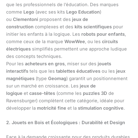
que les professionnels de l’éducation. Des marques
comme
Lego
(avec ses kits
Lego Education
)
ou
Clementoni
proposent des
jeux de
construction
complexes et des
kits scientifiques
pour
initier les enfants à la logique. Les
robots pour enfants
,
comme ceux de la marque
WowWee
, ou les
circuits
électriques
simplifiés permettent une approche ludique
des concepts techniques.
Pour les
acheteurs en gros
, miser sur des
jouets
interactifs
tels que les
tablettes éducatives
ou les
jeux
magnétiques
(type
Geomag
) garantit un positionnement
sur un marché en croissance. Les
jeux de
logique
et
casse-têtes
(comme les
puzzles 3D
de
Ravensburger) complètent cette catégorie, idéale pour
développer la
motricité fine
et la
stimulation cognitive
.
2. Jouets en Bois et Écologiques : Durabilité et Design
Face à la demande croissante pour des produits durables,