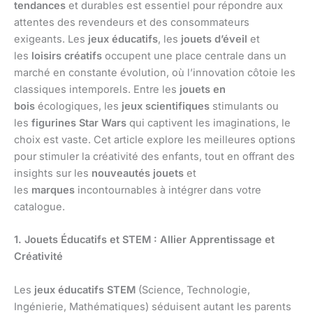
tendances
et durables est essentiel pour répondre aux
attentes des revendeurs et des consommateurs
exigeants. Les
jeux éducatifs
, les
jouets d’éveil
et
les
loisirs créatifs
occupent une place centrale dans un
marché en constante évolution, où l’innovation côtoie les
classiques intemporels. Entre les
jouets en
bois
écologiques, les
jeux scientifiques
stimulants ou
les
figurines Star Wars
qui captivent les imaginations, le
choix est vaste. Cet article explore les meilleures options
pour stimuler la créativité des enfants, tout en offrant des
insights sur les
nouveautés jouets
et
les
marques
incontournables à intégrer dans votre
catalogue.
1. Jouets Éducatifs et STEM : Allier Apprentissage et
Créativité
Les
jeux éducatifs STEM
(Science, Technologie,
Ingénierie, Mathématiques) séduisent autant les parents