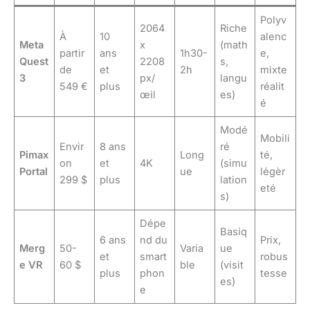
Polyv
2064
Riche
À
10
alenc
Meta
x
(math
partir
ans
1h30-
e,
Quest
2208
s,
de
et
2h
mixte
3
px/
langu
549 €
plus
réalit
œil
es)
é
Modé
Mobili
Envir
8 ans
ré
Pimax
Long
té,
on
et
4K
(simu
Portal
ue
légèr
299 $
plus
lation
eté
s)
Dépe
Basiq
6 ans
nd du
Prix,
Merg
50-
Varia
ue
et
smart
robus
e VR
60 $
ble
(visit
plus
phon
tesse
es)
e