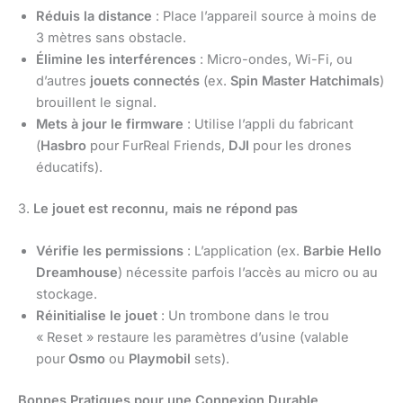
Réduis la distance
: Place l’appareil source à moins de
3 mètres sans obstacle.
Élimine les interférences
: Micro-ondes, Wi-Fi, ou
d’autres
jouets connectés
(ex.
Spin Master Hatchimals
)
brouillent le signal.
Mets à jour le firmware
: Utilise l’appli du fabricant
(
Hasbro
pour FurReal Friends,
DJI
pour les drones
éducatifs).
3.
Le jouet est reconnu, mais ne répond pas
Vérifie les permissions
: L’application (ex.
Barbie Hello
Dreamhouse
) nécessite parfois l’accès au micro ou au
stockage.
Réinitialise le jouet
: Un trombone dans le trou
« Reset » restaure les paramètres d’usine (valable
pour
Osmo
ou
Playmobil
sets).
Bonnes Pratiques pour une Connexion Durable