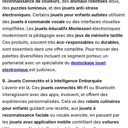
reconnaissance de couleurs
, des
animaux robotisés
doux,
des
puzzles lumineux
, et des
jouets anti-stress
électroniques
. Certains
jouets pour enfants autistes
utilisent
des
jouets à commande vocale
ou des interfaces visuelles
simplifiées. Les
jouets éducatifs Montessori
électroniques
modernisent la pédagogie avec des
jeux de mémoire tactile
.
Ces produits, souvent très
éco-responsables
ou
durables
,
sont essentiels dans une offre complète. Pour trouver des
palettes diversifiées incluant ce segment porteur, un
partenariat avec un spécialiste du
destockage jouet
electronique
est judicieux.
9. Jouets Connectés et à Intelligence Embarquée
L’avenir est là. Ces
jouets connectés Wi-Fi
ou Bluetooth
interagissent avec des apps, évoluent, et offrent des
expériences personnalisées. Cela va des
robots culinaires
pour enfants
guidant une recette, aux
jouets à
reconnaissance faciale
ou vocale avancée, en passant par
les
jouets avec application mobile
contrôlant des
voitures