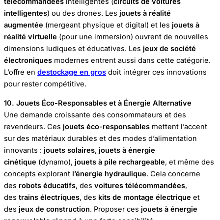
télécommandées
intelligentes (
circuits de voitures
intelligentes
) ou des drones. Les
jouets à réalité
augmentée
(mergeant physique et digital) et les
jouets à
réalité virtuelle
(pour une immersion) ouvrent de nouvelles
dimensions ludiques et éducatives. Les
jeux de société
électroniques
modernes entrent aussi dans cette catégorie.
L’offre en
destockage en gros
doit intégrer ces innovations
pour rester compétitive.
10. Jouets Éco-Responsables et à Énergie Alternative
Une demande croissante des consommateurs et des
revendeurs. Ces
jouets éco-responsables
mettent l’accent
sur des matériaux durables et des modes d’alimentation
innovants :
jouets solaires
,
jouets à énergie
cinétique
(dynamo),
jouets à pile rechargeable
, et même des
concepts explorant
l’énergie hydraulique
. Cela concerne
des
robots éducatifs
, des
voitures télécommandées
,
des
trains électriques
, des
kits de montage électrique
et
des
jeux de construction
. Proposer ces
jouets à énergie