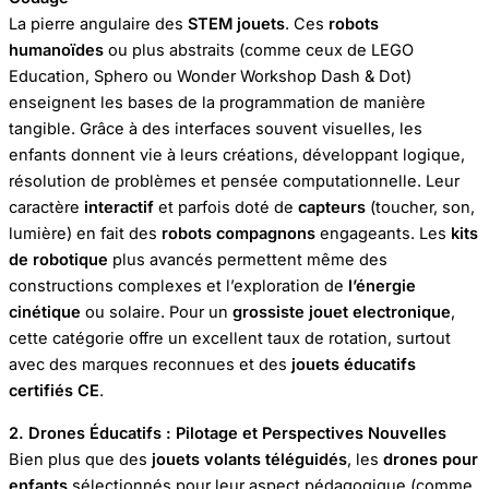
La pierre angulaire des
STEM jouets
. Ces
robots
humanoïdes
ou plus abstraits (comme ceux de LEGO
Education, Sphero ou Wonder Workshop Dash & Dot)
enseignent les bases de la programmation de manière
tangible. Grâce à des interfaces souvent visuelles, les
enfants donnent vie à leurs créations, développant logique,
résolution de problèmes et pensée computationnelle. Leur
caractère
interactif
et parfois doté de
capteurs
(toucher, son,
lumière) en fait des
robots compagnons
engageants. Les
kits
de robotique
plus avancés permettent même des
constructions complexes et l’exploration de
l’énergie
cinétique
ou solaire. Pour un
grossiste jouet electronique
,
cette catégorie offre un excellent taux de rotation, surtout
avec des marques reconnues et des
jouets éducatifs
certifiés CE
.
2. Drones Éducatifs : Pilotage et Perspectives Nouvelles
Bien plus que des
jouets volants téléguidés
, les
drones pour
enfants
sélectionnés pour leur aspect pédagogique (comme