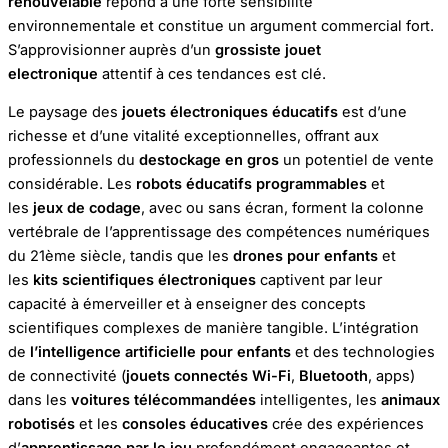
renouvelable
répond à une forte sensibilité
environnementale et constitue un argument commercial fort.
S’approvisionner auprès d’un
grossiste jouet
electronique
attentif à ces tendances est clé.
Le paysage des
jouets électroniques éducatifs
est d’une
richesse et d’une vitalité exceptionnelles, offrant aux
professionnels du
destockage en gros
un potentiel de vente
considérable. Les
robots éducatifs programmables
et
les
jeux de codage
, avec ou sans écran, forment la colonne
vertébrale de l’apprentissage des compétences numériques
du 21ème siècle, tandis que les
drones pour enfants
et
les
kits scientifiques électroniques
captivent par leur
capacité à émerveiller et à enseigner des concepts
scientifiques complexes de manière tangible. L’intégration
de
l’intelligence artificielle pour enfants
et des technologies
de connectivité (
jouets connectés Wi-Fi
,
Bluetooth
, apps)
dans les
voitures télécommandées
intelligentes, les
animaux
robotisés
et les
consoles éducatives
crée des expériences