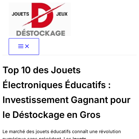
Aller
au
contenu
Top 10 des Jouets
Électroniques Éducatifs :
Investissement Gagnant pour
le Déstockage en Gros
Le marché des jouets éducatifs connaît une révolution
numérique sans précédent. Les
jouets