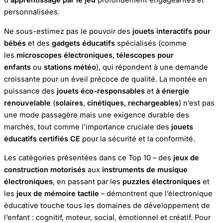
d’
apprentissage par le jeu
profondément engageantes et
personnalisées.
Ne sous-estimez pas le pouvoir des
jouets interactifs pour
bébés
et des
gadgets éducatifs
spécialisés (comme
les
microscopes électroniques
,
télescopes pour
enfants
ou
stations météo
), qui répondent à une demande
croissante pour un éveil précoce de qualité. La montée en
puissance des
jouets éco-responsables
et
à énergie
renouvelable
(
solaires
,
cinétiques
,
rechargeables
) n’est pas
une mode passagère mais une exigence durable des
marchés, tout comme l’importance cruciale des
jouets
éducatifs certifiés CE
pour la sécurité et la conformité.
Les catégories présentées dans ce Top 10 – des
jeux de
construction motorisés
aux
instruments de musique
électroniques
, en passant par les
puzzles électroniques
et
les
jeux de mémoire tactile
– démontrent que l’électronique
éducative touche tous les domaines de développement de
l’enfant : cognitif, moteur, social, émotionnel et créatif. Pour