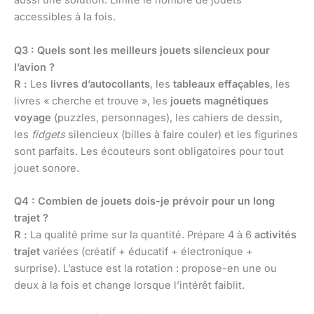
aussi une solution. Limite le nombre de jouets
accessibles à la fois.
Q3 : Quels sont les meilleurs jouets silencieux pour
l’avion ?
R :
Les
livres d’autocollants
, les
tableaux effaçables
, les
livres « cherche et trouve », les
jouets magnétiques
voyage
(puzzles, personnages), les cahiers de dessin,
les
fidgets
silencieux (billes à faire couler) et les figurines
sont parfaits. Les écouteurs sont obligatoires pour tout
jouet sonore.
Q4 : Combien de jouets dois-je prévoir pour un long
trajet ?
R :
La qualité prime sur la quantité. Prépare 4 à 6
activités
trajet
variées (créatif + éducatif + électronique +
surprise). L’astuce est la rotation : propose-en une ou
deux à la fois et change lorsque l’intérêt faiblit.