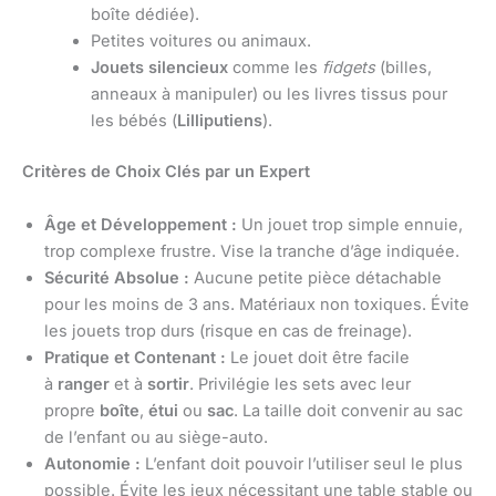
boîte dédiée).
Petites voitures ou animaux.
Jouets silencieux
comme les
fidgets
(billes,
anneaux à manipuler) ou les livres tissus pour
les bébés (
Lilliputiens
).
Critères de Choix Clés par un Expert
Âge et Développement :
Un jouet trop simple ennuie,
trop complexe frustre. Vise la tranche d’âge indiquée.
Sécurité Absolue :
Aucune petite pièce détachable
pour les moins de 3 ans. Matériaux non toxiques. Évite
les jouets trop durs (risque en cas de freinage).
Pratique et Contenant :
Le jouet doit être facile
à
ranger
et à
sortir
. Privilégie les sets avec leur
propre
boîte
,
étui
ou
sac
. La taille doit convenir au sac
de l’enfant ou au siège-auto.
Autonomie :
L’enfant doit pouvoir l’utiliser seul le plus
possible. Évite les jeux nécessitant une table stable ou