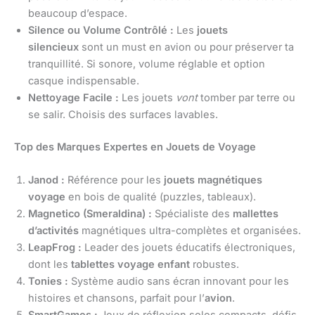
beaucoup d’espace.
Silence ou Volume Contrôlé :
Les
jouets
silencieux
sont un must en avion ou pour préserver ta
tranquillité. Si sonore, volume réglable et option
casque indispensable.
Nettoyage Facile :
Les jouets
vont
tomber par terre ou
se salir. Choisis des surfaces lavables.
Top des Marques Expertes en Jouets de Voyage
Janod :
Référence pour les
jouets magnétiques
voyage
en bois de qualité (puzzles, tableaux).
Magnetico (Smeraldina) :
Spécialiste des
mallettes
d’activités
magnétiques ultra-complètes et organisées.
LeapFrog :
Leader des jouets éducatifs électroniques,
dont les
tablettes voyage enfant
robustes.
Tonies :
Système audio sans écran innovant pour les
histoires et chansons, parfait pour l’
avion
.
SmartGames :
Jeux de réflexion solos compacts, défis