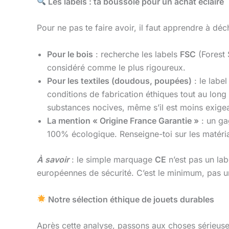
Les labels : ta boussole pour un achat éclairé
Pour ne pas te faire avoir, il faut apprendre à déc
Pour le bois
: recherche les labels
FSC
(Forest
considéré comme le plus rigoureux.
Pour les textiles (doudous, poupées)
: le labe
conditions de fabrication éthiques tout au long
substances nocives, même s’il est moins exigean
La mention « Origine France Garantie »
: un ga
100% écologique. Renseigne-toi sur les matéria
À savoir
: le simple marquage
CE
n’est pas un lab
européennes de sécurité. C’est le minimum, pas u
Notre sélection éthique de jouets durables
Après cette analyse, passons aux choses sérieuses