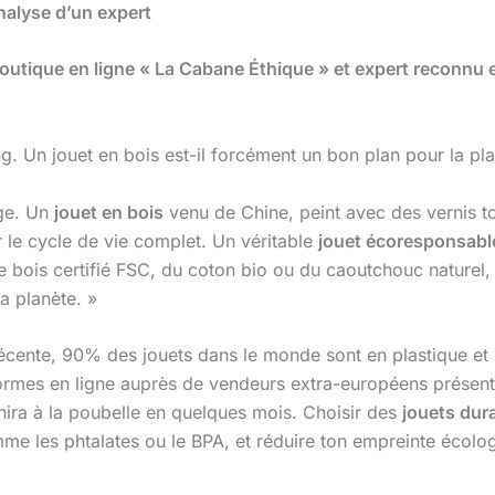
analyse d’un expert
 boutique en ligne « La Cabane Éthique » et expert recon
 Un jouet en bois est-il forcément un bon plan pour la pla
ège. Un
jouet en bois
venu de Chine, peint avec des vernis to
r le cycle de vie complet. Un véritable
jouet écoresponsabl
bois certifié FSC, du coton bio ou du caoutchouc naturel, e
a planète. »
 récente, 90% des jouets dans le monde sont en plastique et 
ormes en ligne auprès de vendeurs extra-européens présente
nira à la poubelle en quelques mois. Choisir des
jouets dur
e les phtalates ou le BPA, et réduire ton empreinte écolog