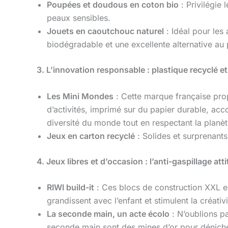
Poupées et doudous en coton bio
: Privilégie 
peaux sensibles.
Jouets en caoutchouc naturel
: Idéal pour les
biodégradable et une excellente alternative au 
3. L’innovation responsable : plastique recyclé e
Les Mini Mondes
: Cette marque française pro
d’activités, imprimé sur du papier durable, a
diversité du monde tout en respectant la planèt
Jeux en carton recyclé
: Solides et surprenants,
4. Jeux libres et d’occasion : l’anti-gaspillage att
RIWI build-it
: Ces blocs de construction XXL 
grandissent avec l’enfant et stimulent la créativi
La seconde main, un acte écolo
: N’oublions p
seconde main sont des mines d’or pour déniche