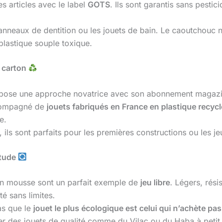
les articles avec le label
GOTS
. Ils sont garantis sans pesti
 anneaux de dentition ou les jouets de bain. Le caoutchouc n
plastique souple toxique.
t carton
pose une approche novatrice avec son abonnement magazine
ccompagné de
jouets fabriqués en France en plastique recycl
e.
 ils sont parfaits pour les premières constructions ou les je
itude
en mousse sont un parfait exemple de
jeu libre
. Légers, rési
té sans limites.
as que le
jouet le plus écologique est celui qui n’achète pas
r des jouets de qualité comme du Vilac ou du Haba à petit 