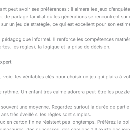
nfant peut avoir ses préférences : il aimera les jeux d’enquêt
 de partage familial où les générations se rencontrent sur un
sur un jeu de stratégie, ce qui est excellent pour son estim
il pédagogique informel. Il renforce les compétences mathé
tes, les règles), la logique et la prise de décision.
Expert
 voici les véritables clés pour choisir un jeu qui plaira à vot
rythme. Un enfant très calme adorera peut-être les puzzles 
 souvent une moyenne. Regardez surtout la durée de partie 
ans très éveillé si les règles sont simples.
eux en carton fin ne résistent pas longtemps. Préférez le boi
dinosaures, des princesses, des camions ? Il existe des jeu