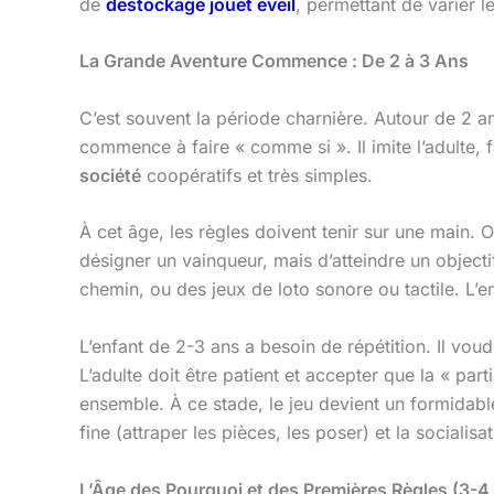
de
destockage jouet eveil
, permettant de varier le
La Grande Aventure Commence : De 2 à 3 Ans
C’est souvent la période charnière. Autour de 2 an
commence à faire « comme si ». Il imite l’adulte, 
société
coopératifs et très simples.
À cet âge, les règles doivent tenir sur une main. O
désigner un vainqueur, mais d’atteindre un objecti
chemin, ou des jeux de loto sonore ou tactile. L’en
L’enfant de 2-3 ans a besoin de répétition. Il voud
L’adulte doit être patient et accepter que la « par
ensemble. À ce stade, le jeu devient un formidabl
fine (attraper les pièces, les poser) et la sociali
L’Âge des Pourquoi et des Premières Règles (3-4