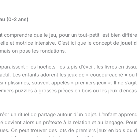
eau (0-2 ans)
ut comprendre que le jeu, pour un tout-petit, est bien différ
lle et motrice intensive. C’est ici que le concept de
jouet d
 mais on pose les fondations.
araissent : les hochets, les tapis d’éveil, les livres en tissu
eractif. Les enfants adorent les jeux de « coucou-caché » ou 
simplissimes, souvent appelés « premiers jeux ». Il ne s’agi
ers puzzles à grosses pièces en bois ou les jeux d’encastre
 créer un rituel de partage autour d’un objet. L’enfant appre
é devient alors un prétexte à la relation et au langage. Pour
ques. On peut trouver des lots de premiers jeux en bois ou 