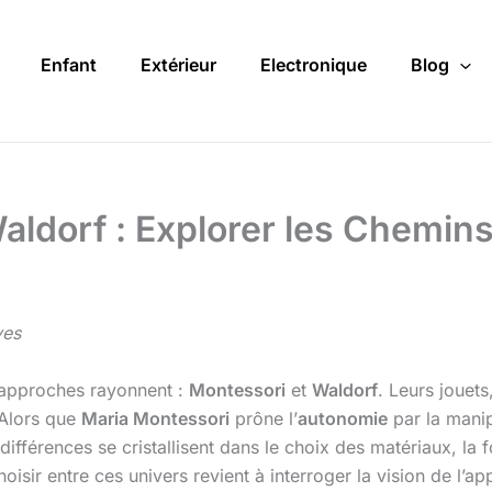
Enfant
Extérieur
Electronique
Blog
aldorf : Explorer les Chemin
ves
 approches rayonnent :
Montessori
et
Waldorf
. Leurs jouets
 Alors que
Maria Montessori
prône l’
autonomie
par la mani
différences se cristallisent dans le choix des matériaux, la 
hoisir entre ces univers revient à interroger la vision de l’a