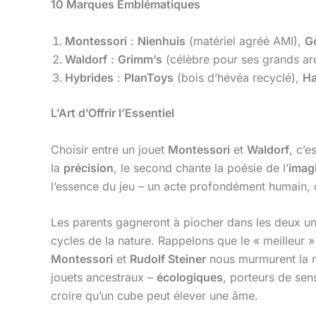
10 Marques Emblématiques
Montessori
:
Nienhuis
(matériel agréé AMI),
G
Waldorf
:
Grimm’s
(célèbre pour ses grands ar
Hybrides
:
PlanToys
(bois d’hévéa recyclé),
H
L’Art d’Offrir l’Essentiel
Choisir entre un jouet
Montessori
et
Waldorf
, c’
la
précision
, le second chante la poésie de l’
imag
l’essence du jeu – un acte profondément humain, 
Les parents gagneront à piocher dans les deux un
cycles de la nature. Rappelons que le « meilleur » 
Montessori
et
Rudolf Steiner
nous murmurent la 
jouets ancestraux –
écologiques
, porteurs de sen
croire qu’un cube peut élever une âme.