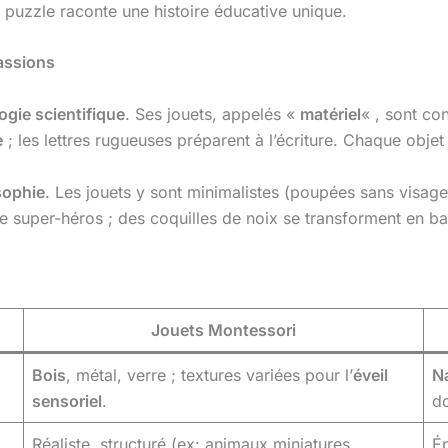
uzzle raconte une histoire éducative unique.
assions
gie scientifique
. Ses jouets, appelés «
matériel
« , sont co
e
; les lettres rugueuses préparent à l’écriture. Chaque objet 
sophie
. Les jouets y sont minimalistes (poupées sans visage
e super-héros ; des coquilles de noix se transforment en bat
Jouets Montessori
Bois
, métal, verre ; textures variées pour l’
éveil
Na
sensoriel
.
do
Réaliste, structuré (ex: animaux miniatures
Ép