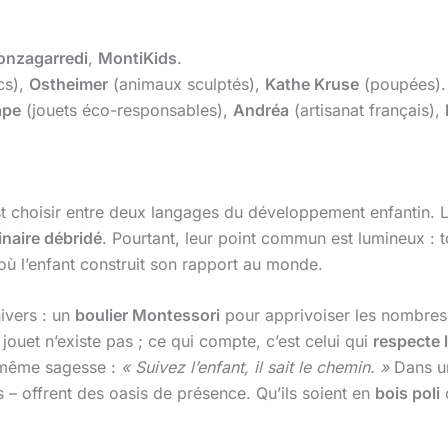
onzagarredi
,
MontiKids
.
cs),
Ostheimer
(animaux sculptés),
Kathe Kruse
(poupées).
ape
(jouets éco-responsables),
Andréa
(artisanat français),
est choisir entre deux langages du développement enfantin. 
inaire débridé
. Pourtant, leur point commun est lumineux : t
où l’enfant construit son rapport au monde.
ivers : un
boulier Montessori
pour apprivoiser les nombre
jouet n’existe pas ; ce qui compte, c’est celui qui
respecte l
même sagesse :
« Suivez l’enfant, il sait le chemin. »
Dans un
s – offrent des oasis de présence. Qu’ils soient en
bois poli
o