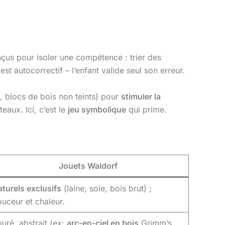
nçus pour isoler une compétence : trier des
est autocorrectif – l’enfant valide seul son erreur.
, blocs de bois non teints) pour
stimuler la
eaux. Ici, c’est le
jeu symbolique
qui prime.
Jouets Waldorf
turels exclusifs
(laine, soie, bois brut) ;
uceur et chaleur.
uré, abstrait (ex:
arc-en-ciel en bois
Grimm’s,